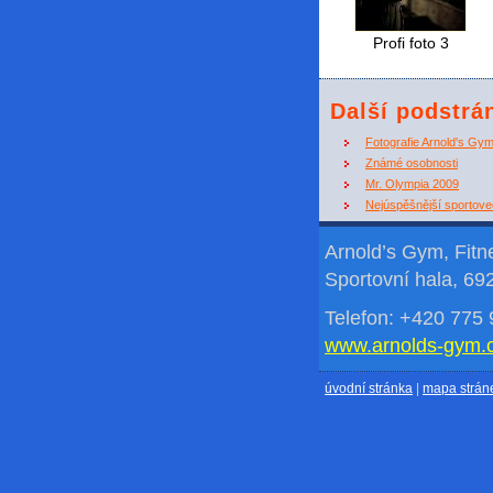
Profi foto 3
Další podstrá
Fotografie Arnold's Gy
Známé osobnosti
Mr. Olympia 2009
Nejúspěšnější sportov
Arnold’s Gym, Fit
Sportovní hala, 69
Telefon: +420 775 
www.arnolds-gym.
úvodní stránka
|
mapa strán