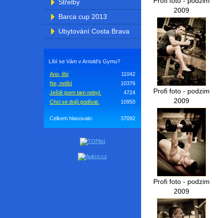
Profi foto - podzim
Střelby
2009
Barca cup 2013
Ubytování Costa Brava
Líbí se Vám v Arnold's Gymu?
Ano, líbí
11042
Ne, nelíbí
10376
Profi foto - podzim
Ještě jsem tam nebyl.
4724
2009
Chci se dojít podívat.
10950
Celkem hlasovalo:
37092
Profi foto - podzim
2009