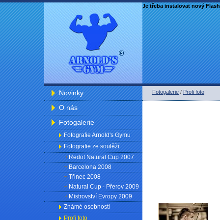
Je třeba instalovat nový Flash
Novinky
Fotogalerie
/
Profi foto
O nás
Fotogalerie
Fotografie Arnold's Gymu
Fotografie ze soutěží
Redot Natural Cup 2007
Barcelona 2008
Třinec 2008
Natural Cup - Přerov 2009
Mistrovství Evropy 2009
Známé osobnosti
Profi foto