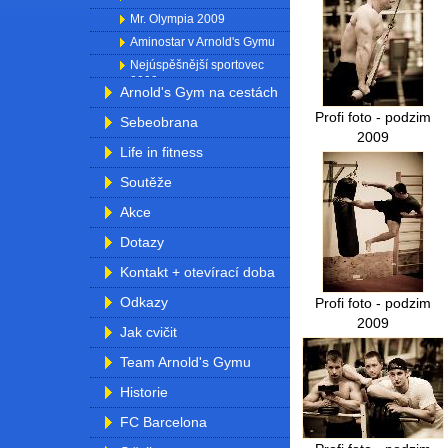
Mr. Olympia 2009
Aminostar v Arnold's Gymu
Nejúspěšnější sportovec
2009
Arnold's Gym na cestách
Profi foto - podzim
Sebeobrana
2009
Life in fitness
Soutěže
Akce
Dotazy
Kontakt + otevírací doba
Odkazy
Profi foto - podzim
2009
Jak cvičit
Team Arnold's Gymu
Historie
FC Barcelona