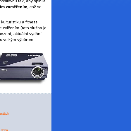
osilovnu tak, aby splnila
lním zaměřením
, což se
lturistiku a fitness.
se cvičením (tato služba je
sezení, aktuální vydání
ar s velkým výběrem
estách
í doba