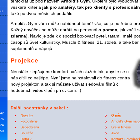
tentokrát už pod názvem
Arnold's Gym
. Úkolem bylo vybudovat p
veškerá kritéria
jak pro amatéry, tak pro klienty s profesioná
ba
také po dvou měsících podařilo.
Arnold's Gym vám může nabídnout téměř vše, co je potřebné pro ku
Každý nováček se může obrátit na personál
o pomoc
, jak začít 
zdarma
). Navíc je zde k dispozici boxovací pytel, tatami, malé po
časopisů Svět kulturistiky, Muscle & fitness, 21. století, a také b
suplementů a nápojů.
Projekce
Neustále zlepšujeme komfort našich služeb tak, abyste se u
nás cítili co nejlépe. Nyní jsme nainstalovali do fitness centra
nový projektor, a tak si můžete užívat sledování filmů či
hudebních videoklipů i při cvičení. :)
Další podstránky v sekci
:
042
Novinky
O nás
76
Fotogalerie
Arnold's Gym na c
24
Sebeobrana
Life in fitness
50
Soutěže
Akce
Dotazy
Kontakt + otevírac