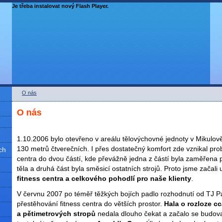
Je třeba instalovat nový Flash Player.
O nás
O nás
1.10.2006 bylo otevřeno v areálu tělovýchovné jednoty v Mikulově
130 metrů čtverečních. I přes dostatečný komfort zde vznikal prob
ch
centra do dvou částí, kde převážně jedna z částí byla zaměřena 
těla a druhá část byla směsicí ostatních strojů. Proto jsme začali
fitness centra a celkového pohodlí pro naše klienty
.
V červnu 2007 po téměř těžkých bojích padlo rozhodnutí od TJ P
přestěhování fitness centra do větších prostor.
Hala o rozloze c
a pětimetrových stropů
nedala dlouho čekat a začalo se budova