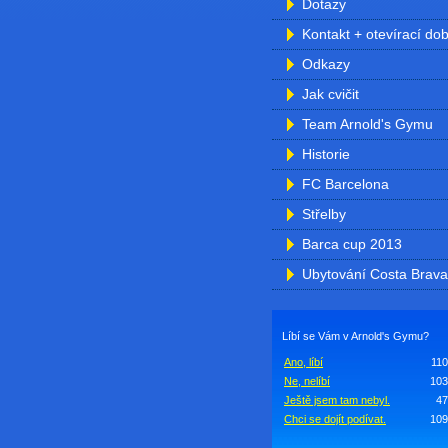
Dotazy
Kontakt + otevírací do
Odkazy
Jak cvičit
Team Arnold's Gymu
Historie
FC Barcelona
Střelby
Barca cup 2013
Ubytování Costa Brava
Líbí se Vám v Arnold's Gymu?
Ano, líbí
11
Ne, nelíbí
103
Ještě jsem tam nebyl.
47
Chci se dojít podívat.
109