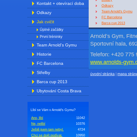
Kontakt + otevírací doba
Odkazy
Team Arnold's Gymu
Odkazy
FC Barcelona
Jak cvičit
Barca cup 2013
Úplné začátky
Arnold’s Gym, Fit
První tréninky
Sportovní hala, 69
Team Arnold's Gymu
Telefon: +420 775 
Historie
www.arnolds-gym.
FC Barcelona
Střelby
úvodní stránka
|
mapa strán
Barca cup 2013
Ubytování Costa Brava
Líbí se Vám v Arnold's Gymu?
Ano, líbí
11042
Ne, nelíbí
10376
Ještě jsem tam nebyl.
4724
Chci se dojít podívat.
10950