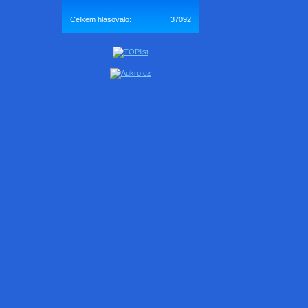
Celkem hlasovalo:
37092