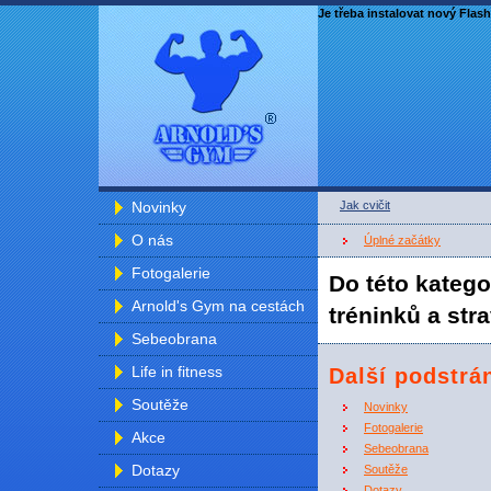
Je třeba instalovat nový Flash
Novinky
Jak cvičit
O nás
Úplné začátky
Fotogalerie
Do této katego
Arnold's Gym na cestách
tréninků a str
Sebeobrana
Life in fitness
Další podstrá
Soutěže
Novinky
Fotogalerie
Akce
Sebeobrana
Dotazy
Soutěže
Dotazy