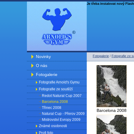
Je třeba instalovat nový Flash
Novinky
Fotogalerie
/
Fotografie ze s
O nás
Fotogalerie
Fotografie Arnold's Gymu
Fotografie ze soutěží
Redot Natural Cup 2007
Barcelona 2008
Třinec 2008
Barcelona 2008
Natural Cup - Přerov 2009
Mistrovství Evropy 2009
Známé osobnosti
Profi foto