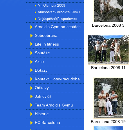
Mr. Olympia 2009
Aminostar v Arnold's Gymu
Nejúspěšnější sportovec
2009
Barcelona 2008 3
Arnold's Gym na cestách
Sebeobrana
Life in fitness
Soutěže
Akce
Barcelona 2008 11
Dotazy
Kontakt + otevírací doba
Odkazy
Jak cvičit
Team Arnold's Gymu
Historie
Barcelona 2008 19
FC Barcelona