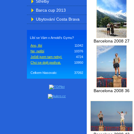
Střelby
Barca cup 2013
Ubytování Costa Brava
Líbí se Vám v Arnold's Gymu?
Barcelona 2008 27
Ano, líbí
11042
Ne, nelíbí
10376
Ještě jsem tam nebyl.
4724
Chci se dojít podívat.
10950
Celkem hlasovalo:
37092
Barcelona 2008 36