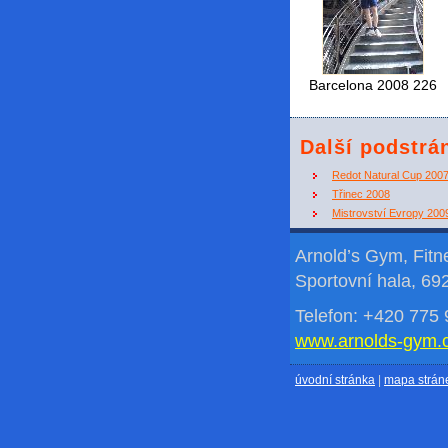
Barcelona 2008 226
Další podstrá
Redot Natural Cup 200
Třinec 2008
Mistrovství Evropy 200
Arnold’s Gym, Fit
Sportovní hala, 69
Telefon: +420 775 
www.arnolds-gym.
úvodní stránka
|
mapa strán