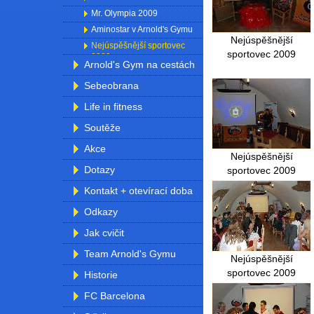
Mr. Olympia 2009
Aminostar v Arnold's Gymu
Nejúspěšnější
Nejúspěšnější sportovec
sportovec 2009
2009
Arnold's Gym na cestách
Sebeobrana
Life in fitness
Soutěže
Akce
Nejúspěšnější
Dotazy
sportovec 2009
Kontakt + otevírací doba
Odkazy
Jak cvičit
Team Arnold's Gymu
Nejúspěšnější
sportovec 2009
Historie
FC Barcelona