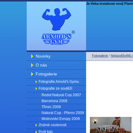
Je třeba instalovat nový Flash
Novinky
Fotogalerie
/
Nejúspěšnější 
O nás
Fotogalerie
Fotografie Arnold's Gymu
Fotografie ze soutěží
Redot Natural Cup 2007
Barcelona 2008
Třinec 2008
Natural Cup - Přerov 2009
Mistrovství Evropy 2009
Známé osobnosti
Profi foto