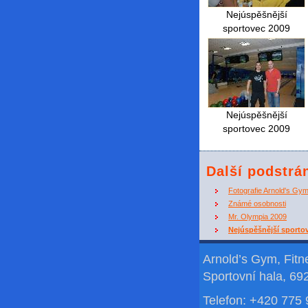
Nejúspěšnější
sportovec 2009
Nejúspěšnější
sportovec 2009
Další podstrá
Fotografie Arnold's Gy
Známé osobnosti
Mr. Olympia 2009
Nejúspěšnější sporto
Arnold’s Gym, Fit
Sportovní hala, 69
Telefon: +420 775 