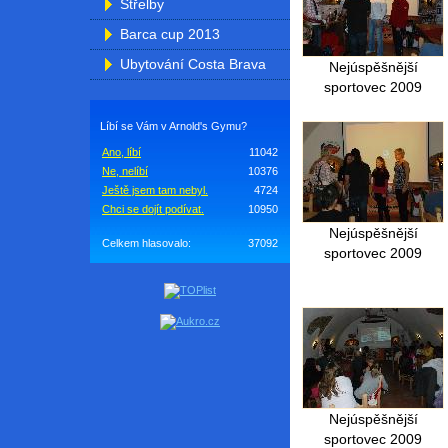
Střelby
Barca cup 2013
Ubytování Costa Brava
Nejúspěšnější
sportovec 2009
Líbí se Vám v Arnold's Gymu?
Ano, líbí
11042
Ne, nelíbí
10376
Ještě jsem tam nebyl.
4724
Chci se dojít podívat.
10950
Nejúspěšnější
Celkem hlasovalo:
37092
sportovec 2009
Nejúspěšnější
sportovec 2009