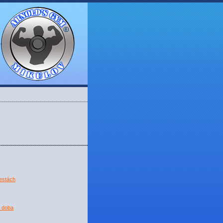
estách
í doba