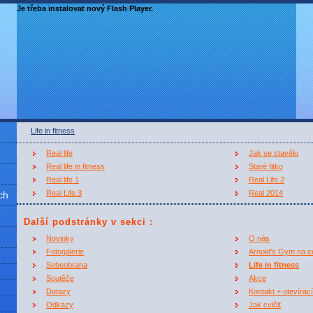
Je třeba instalovat nový Flash Player.
Life in fitness
Real life
Jak se stavělo
Real life in fitness
Staré fitko
Real life 1
Real Life 2
Real Life 3
Real 2014
ch
Další podstránky v sekci
:
Novinky
O nás
Fotogalerie
Arnold's Gym na c
Sebeobrana
Life in fitness
Soutěže
Akce
Dotazy
Kontakt + otevírac
Odkazy
Jak cvičit