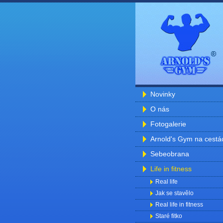
Novinky
O nás
Fotogalerie
Arnold's Gym na cestá
Sebeobrana
Life in fitness
Real life
Jak se stavělo
Real life in fitness
Staré fitko