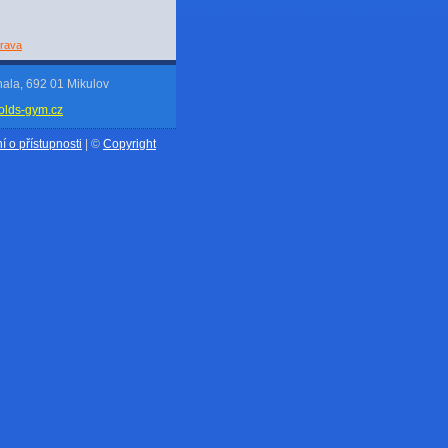
Brava
hala, 692 01 Mikulov
olds-gym.cz
í o přístupnosti
|
©
Copyright