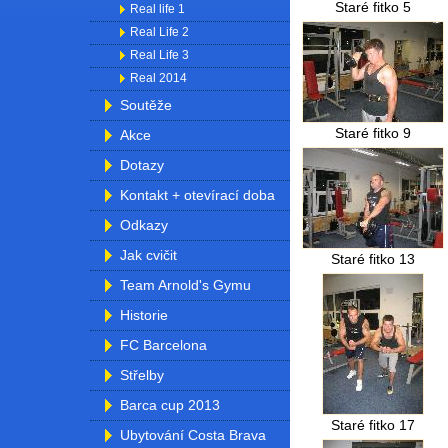
Staré fitko 5
Real life 1
Real Life 2
Real Life 3
Real 2014
Soutěže
Staré fitko 9
Akce
Dotazy
Kontakt + otevírací doba
Odkazy
Jak cvičit
Staré fitko 13
Team Arnold's Gymu
Historie
FC Barcelona
Střelby
Barca cup 2013
Staré fitko 17
Ubytování Costa Brava