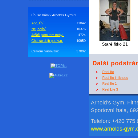
Líbí se Vám v Arnold's Gymu?
Ano, líbí
11042
Ne, nelíbí
10376
Ještě jsem tam nebyl.
4724
Chci se dojít podívat.
10950
Staré fitko 21
Celkem hlasovalo:
37092
Další podstrá
Real life
Real life in fitness
Real life 1
Real Life 3
Arnold’s Gym, Fit
Sportovní hala, 69
Telefon: +420 775 
www.arnolds-gym.