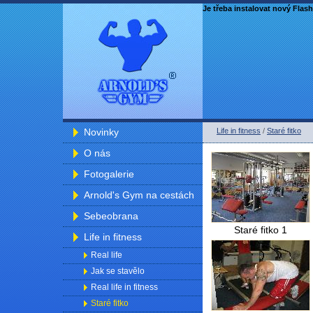
Je třeba instalovat nový Flash
Novinky
Life in fitness
/
Staré fitko
O nás
Fotogalerie
Arnold's Gym na cestách
Sebeobrana
Staré fitko 1
Life in fitness
Real life
Jak se stavělo
Real life in fitness
Staré fitko