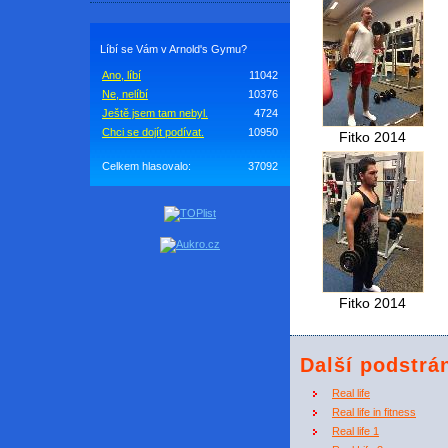
Líbí se Vám v Arnold's Gymu?
Ano, líbí
11042
Ne, nelíbí
10376
Ještě jsem tam nebyl.
4724
Chci se dojít podívat.
10950
Fitko 2014
Celkem hlasovalo:
37092
Fitko 2014
Další podstrá
Real life
Real life in fitness
Real life 1