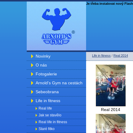
Je třeba instalovat nový Flash
Novinky
Life in fitness
/
Real 2014
O nás
Fotogalerie
Arnold's Gym na cestách
Sebeobrana
Life in fitness
Real life
Real 2014
Jak se stavělo
Real life in fitness
Staré fitko