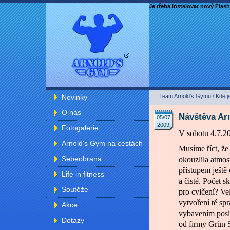
Je třeba instalovat nový Flash
Novinky
Team Arnold's Gymu
/
Kde j
O nás
Návštěva Ar
05/07
2009
Fotogalerie
V sobotu 4.7.20
Arnold's Gym na cestách
Musíme říct, že 
Sebeobrana
okouzlila atmosf
přístupem ještě 
Life in fitness
a čisté. Počet 
Soutěže
pro cvičení? Ve
vytvoření té sp
Akce
vybavením posil
Dotazy
od firmy Grün S