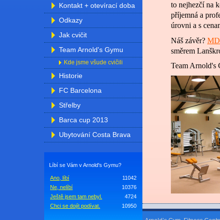
to nejhezčí na 
Kontakt + otevírací doba
příjemná a prof
Odkazy
úrovni a s cena
Jak cvičit
Náš závěr?
MD 
Team Arnold's Gymu
směrem Lanškrou
Kde jsme všude cvičili
Team Arnold's
Historie
FC Barcelona
Střelby
Barca cup 2013
Ubytování Costa Brava
Líbí se Vám v Arnold's Gymu?
Ano, líbí
11042
Ne, nelíbí
10376
Ještě jsem tam nebyl.
4724
Chci se dojít podívat.
10950