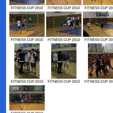
FITNESS CUP 2010
FITNESS CUP 2010
FITNESS CUP 20
FITNESS CUP 2010
FITNESS CUP 2010
FITNESS CUP 20
FITNESS CUP 2010
FITNESS CUP 2010
FITNESS CUP 20