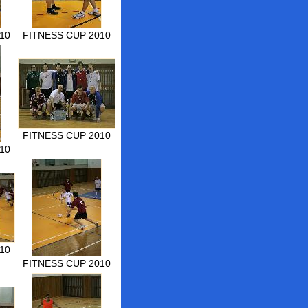
10
FITNESS CUP 2010
FITNESS CUP 2010
10
10
FITNESS CUP 2010