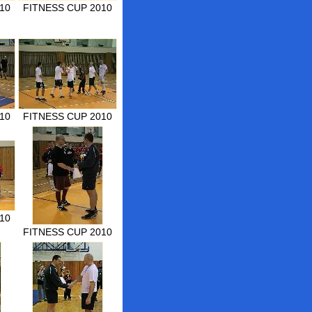
10
FITNESS CUP 2010
10
FITNESS CUP 2010
10
FITNESS CUP 2010