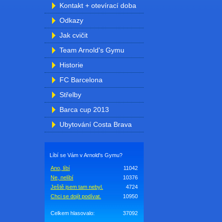
Kontakt + otevírací doba
Odkazy
Jak cvičit
Team Arnold's Gymu
Historie
FC Barcelona
Střelby
Barca cup 2013
Ubytování Costa Brava
Líbí se Vám v Arnold's Gymu?
Ano, líbí
11042
Ne, nelíbí
10376
Ještě jsem tam nebyl.
4724
Chci se dojít podívat.
10950
Celkem hlasovalo:
37092