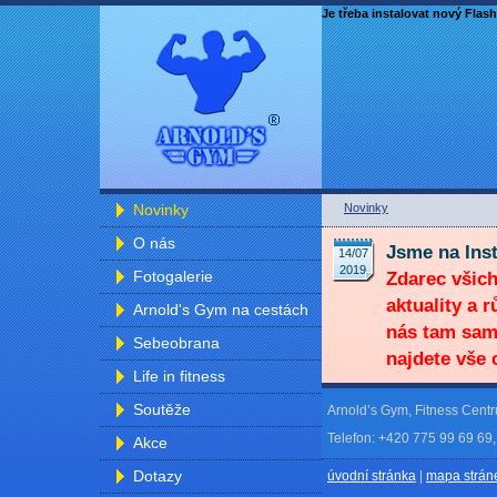
Je třeba instalovat nový Flash
Novinky
Novinky
O nás
Jsme na Ins
14/07
2019
Fotogalerie
Zdarec všich
aktuality a 
Arnold's Gym na cestách
nás tam sam
Sebeobrana
najdete vše 
Life in fitness
Soutěže
Arnold’s Gym, Fitness Cent
Telefon: +420 775 99 69 69,
Akce
Dotazy
úvodní stránka
|
mapa strán